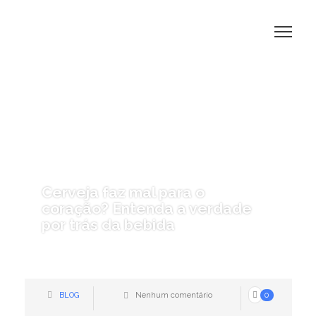
Cerveja faz mal para o
coração? Entenda a verdade
por trás da bebida
BLOG
Nenhum comentário
0