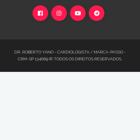
DR. ROBERTO YANO - CARDIOLOGISTA / MARCA-PASSO -
CRM-SP 134669 © TODOS OS DIREITOS RESERVADOS.