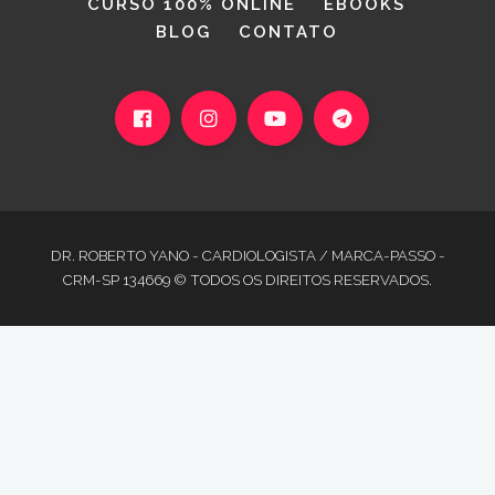
CURSO 100% ONLINE
EBOOKS
BLOG
CONTATO
DR. ROBERTO YANO - CARDIOLOGISTA / MARCA-PASSO -
CRM-SP 134669 © TODOS OS DIREITOS RESERVADOS.