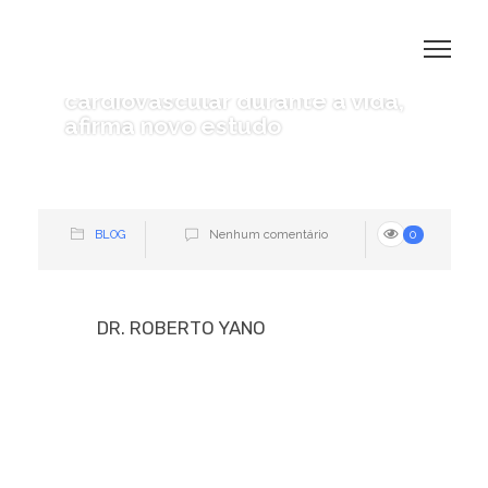
Praticar esportes desde a
infância melhora saúde
cardiovascular durante a vida,
afirma novo estudo
BLOG
Nenhum comentário
0
DR. ROBERTO YANO